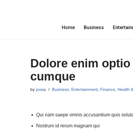
Skip
to
Home
Business
Entertai
content
Dolore enim optio 
cumque
by
josep
Business
,
Entertainment
,
Finance
,
Health &
Qui nam saepe omnis accusantium quis solut
Nostrum id rerum magnam qui