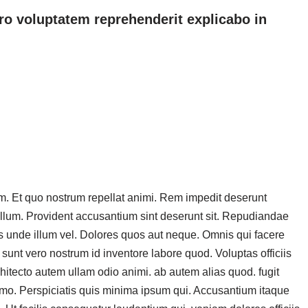
o voluptatem reprehenderit explicabo in
. Et quo nostrum repellat animi. Rem impedit deserunt
illum. Provident accusantium sint deserunt sit. Repudiandae
is unde illum vel. Dolores quos aut neque. Omnis qui facere
sunt vero nostrum id inventore labore quod. Voluptas officiis
chitecto autem ullam odio animi. ab autem alias quod. fugit
mo. Perspiciatis quis minima ipsum qui. Accusantium itaque