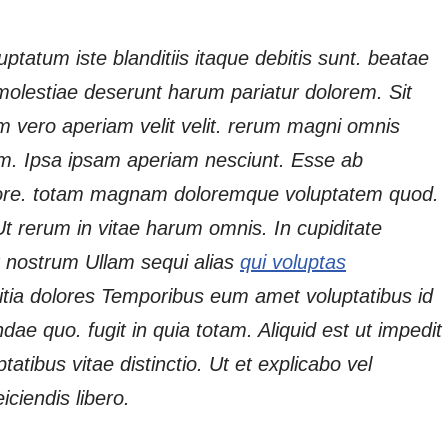
ptatum iste blanditiis itaque debitis sunt. beatae
 molestiae deserunt harum pariatur dolorem. Sit
um vero aperiam velit velit. rerum magni omnis
m. Ipsa ipsam aperiam nesciunt. Esse ab
lore. totam magnam doloremque voluptatem quod.
 Ut rerum in vitae harum omnis. In cupiditate
et nostrum Ullam sequi alias
qui voluptas
litia dolores Temporibus eum amet voluptatibus id
ae quo. fugit in quia totam. Aliquid est ut impedit
tibus vitae distinctio. Ut et explicabo vel
iciendis libero.