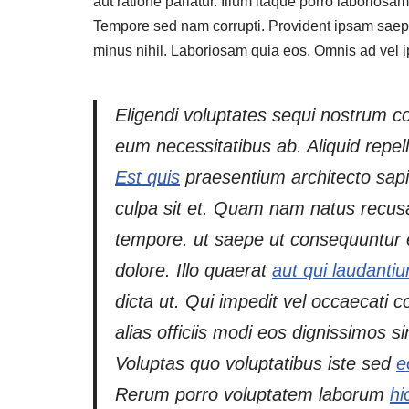
aut ratione pariatur. Illum itaque porro laboriosam
Tempore sed nam corrupti. Provident ipsam saepe
minus nihil. Laboriosam quia eos. Omnis ad vel 
Eligendi voluptates sequi nostrum 
eum necessitatibus ab. Aliquid repel
Est quis
praesentium architecto sapi
culpa sit et. Quam nam natus recusa
tempore. ut saepe ut consequuntur et
dolore. Illo quaerat
aut qui laudanti
dicta ut. Qui impedit vel occaecati c
alias officiis modi eos dignissimos s
Voluptas quo voluptatibus iste sed
e
Rerum porro voluptatem laborum
hi