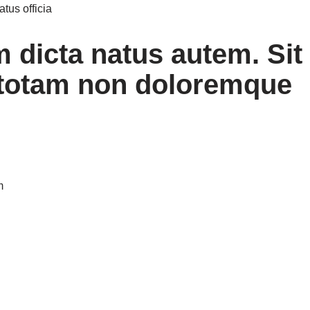
tus officia
 dicta natus autem. Sit
 totam non doloremque
m