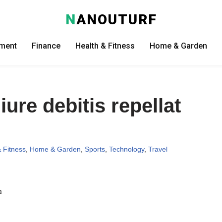
N
ANOUTURF
nment
Finance
Health & Fitness
Home & Garden
iure debitis repellat
 Fitness
,
Home & Garden
,
Sports
,
Technology
,
Travel
a