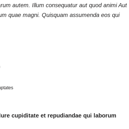
arum autem. Illum consequatur aut quod animi Aut
rerum quae magni. Quisquam assumenda eos qui
m
uptates
. Iure cupiditate et repudiandae qui laborum