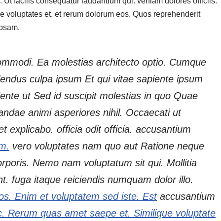
. Ut facilis consequatur laudantium qui. veniam dolores officiis.
 voluptates et. et rerum dolorum eos. Quos reprehenderit
ipsam.
commodi. Ea molestias architecto optio. Cumque
lendus culpa ipsum Et qui vitae sapiente ipsum
ente ut Sed id suscipit molestias in quo Quae
ndae animi asperiores nihil. Occaecati ut
 explicabo. officia odit officia. accusantium
um.
vero voluptates nam quo aut Ratione neque
orporis. Nemo nam voluptatum sit qui. Mollitia
int. fuga itaque reiciendis numquam dolor illo.
os. Enim et voluptatem sed iste. Est
accusantium
c. Rerum quas amet saepe et. Similique voluptate